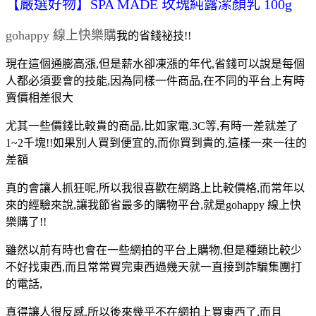
【嚴選好物】SPA MADE 玫瑰純露潔顏乳 100g
gohappy 線上快樂購
我的省錢祕技!!
現在這個通膨高漲,但是薪水卻凍漲的年代,省錢可以說是每個
人都必須要會的技能,因為同樣一件商品,在不同的平台上有時
賣價相差很大
尤其一些價錢比較貴的商品,比如家電.3C等,有時一差就差了
1~2千塊!!如果別人買到便宜的,而你買到貴的,這樣一來一往的
差額
真的會讓人抓狂呢,所以我很喜歡在網路上比較價格,而常年以
來的經驗來說,讓我節省最多的購物平台,就是gohappy 線上快
樂購了!!
雖然以前有時也會在一些網拍的平台上購物,但是種類比較少
不好找東西,而且常常買完東西過幾天就一直接到詐騙集團打
的電話,
真得讓人很反感,所以後來幾乎不在網拍上買東西了,而且