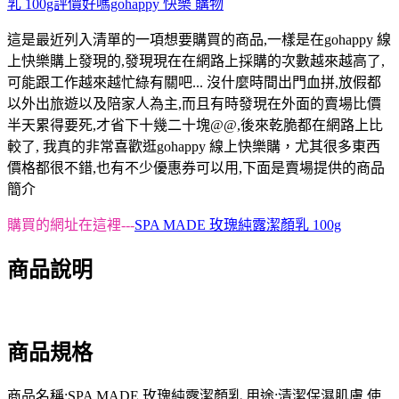
這是最近列入清單的一項想要購買的商品,一樣是在gohappy 線
上快樂購上發現的,發現現在在網路上採購的次數越來越高了,
可能跟工作越來越忙綠有關吧... 沒什麼時間出門血拼,放假都
以外出旅遊以及陪家人為主,而且有時發現在外面的賣場比價
半天累得要死,才省下十幾二十塊@@,後來乾脆都在網路上比
較了, 我真的非常喜歡逛gohappy 線上快樂購，尤其很多東西
價格都很不錯,也有不少優惠券可以用,下面是賣場提供的商品
簡介
購買的網址在這裡---
SPA MADE 玫瑰純露潔顏乳 100g
商品說明
商品規格
商品名稱:SPA MADE 玫瑰純露潔顏乳 用途:清潔保濕肌膚 使