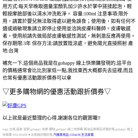
用方式:每天早晚取適量潔顏乳加少許水於掌中搓揉起泡，輕
輕按摩臉部後以清水沖洗乾淨。 容量:100ml 注意事項:限外
用，請置於嬰兒無法取得處以避免誤食；使用後，如有任何不
適或過敏現象請立即停止使用並洽詢皮膚科醫師。皮膚敏感
者，使用前請先做局部皮膚敏感性測試，無刺激反應再使用。
保存期限:3年 保存方法:請放置陰涼處，避免陽光直接照射 產
地:台灣
補充一下,這個商品我是在
gohappy 線上快樂購
發現的,這平台
的價格通常會比比別家低一點,我找東西大概都先去這裡,而且
也常有優惠活動跟折價券可以拿
▽
更多購物網的優惠活動跟折價券
▽
以上就是最近整理的心得,謝謝各位的觀賞囉!!
sogo 台南,遠東 官網,gohappy 快樂 購物,gohappy 線上快樂購 精油品牌專區評價好嗎,gohappy 線上
快樂購 SPA MADE▼水氧機評價好嗎,
汽機車用品
,
COACH
,
生活家電