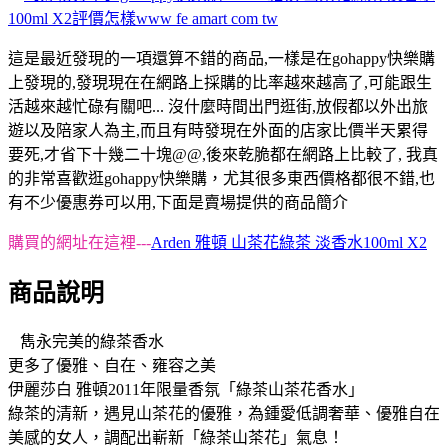
這是最近發現的一項還算不錯的商品,一樣是在gohappy快樂購
上發現的,發現現在在網路上採購的比率越來越高了,可能跟生
活越來越忙碌有關吧... 沒什麼時間出門逛街,放假都以外出旅
遊以及陪家人為主,而且有時發現在外面的店家比價半天累得
要死,才省下十幾二十塊@@,後來乾脆都在網路上比較了, 我真
的非常喜歡逛gohappy快樂購，尤其很多東西價格都很不錯,也
有不少優惠券可以用,下面是賣場提供的商品簡介
購買的網址在這裡---
Arden 雅頓 山茶花綠茶 淡香水100ml X2
商品說明
雋永完美的綠茶香水
更多了優雅、自在、雍容之美
伊麗莎白 雅頓2011年限量香氛「綠茶山茶花香水」
綠茶的清新，遇見山茶花的優雅，為鍾愛低調奢華、優雅自在
美感的女人，調配出嶄新「綠茶山茶花」氣息！