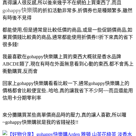
真得讓人很反感,所以後來幾乎不在網拍上買東西了,而且
gohappy快樂購
的折扣活動非常多,折價券也是種類繁多,雖然
有時後不見得
都能使用,但是通常是比較低價的商品,或是一些促銷價商品,如
果買價錢比較貴的商品,通常都能使用折價券!!折下來真的省下
很多錢!
我最喜歡在gohappy快樂購上買的東西大概就是香水品牌
ABCDE類了,現在有時在外面無意看到心動的東西,都不會馬上
衝動購買,反而會
回家上gohappy快樂購看看比較一下,通常gohappy快樂購上的
價格都會比較便宜些..哈哈,真的讓我省下不少阿~~而且還能用
信用卡分期零利率
來分攤購買某些高單價商品時的壓力,真的讓人喜歡,所以囉
~gohappy快樂購就是
我的省錢祕技!!