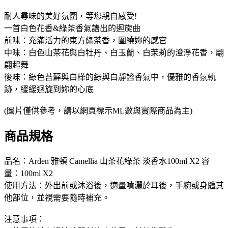
耐人尋味的美好氛圍，等您親自感受!
一首白色花香&綠茶香氣譜出的迴旋曲
前味：充滿活力的東方綠茶香，圍繞妳的感官
中味：白色山茶花與白牡丹、白玉蘭、白茉莉的澄淨花香，翩
翩起舞
後味：綠色苔蘚與白樺的綠與白靜謐香氣中，優雅的香氛軌
跡，緩緩迴旋到妳的心底
(圖片僅供參考，請以網頁標示ML數與實際商品為主)
商品規格
品名：Arden 雅頓 Camellia 山茶花綠茶 淡香水100ml X2 容
量：100ml X2
使用方法：外出前或沐浴後，適量噴灑於耳後，手腕或身體其
他部位，並視需要隨時補充。
注意事項：