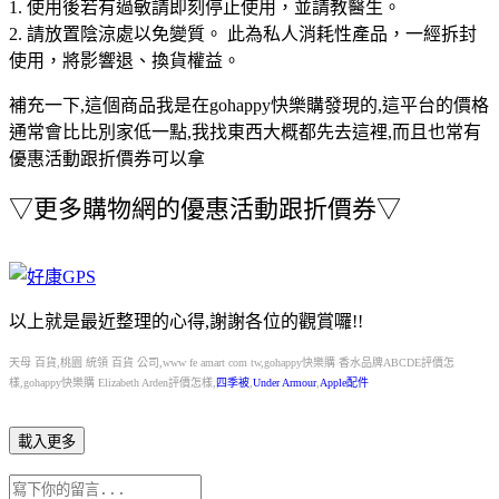
1. 使用後若有過敏請即刻停止使用，並請教醫生。
2. 請放置陰涼處以免變質。 此為私人消耗性產品，一經拆封
使用，將影響退、換貨權益。
補充一下,這個商品我是在
gohappy快樂購
發現的,這平台的價格
通常會比比別家低一點,我找東西大概都先去這裡,而且也常有
優惠活動跟折價券可以拿
▽
更多購物網的優惠活動跟折價券
▽
以上就是最近整理的心得,謝謝各位的觀賞囉!!
天母 百貨,桃園 統領 百貨 公司,www fe amart com tw,gohappy快樂購 香水品牌ABCDE評價怎
樣,gohappy快樂購 Elizabeth Arden評價怎樣,
四季被
,
Under Armour
,
Apple配件
載入更多